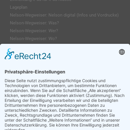
Lageplan
Nelson-Wegweiser: Nelson digital (Infos und Vordrucke)
Nelson-Wegweiser: Was?
Nelson-Wegweiser: Wer?
Nelson-Wegweiser: Wo?
Kontakt & Anfahrt
Impressum
Datenschutzerklärung
AGs
Klassenfahrten / Exkursionen
Profilklassen 5/6
Formulare & Downloads
Nelson-Wegweiser
WebUntis / Sdui
Grünes Klassenzimmer
Kreativklasse