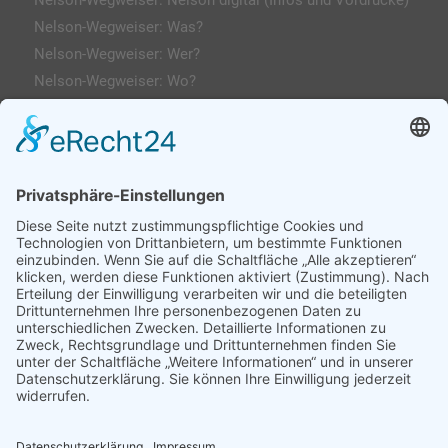
Nelson-Wegweiser: Nelson digital (Infos und Vordrucke)
Nelson-Wegweiser: Was?
Nelson-Wegweiser: Wer?
Nelson-Wegweiser: Wo?
Kontakt & Anfahrt
Impressum
Datenschutzerklärung
AGs
Klassenfahrten / Exkursionen
Profilklassen 5/6
Formulare & Downloads
Nelson-Wegweiser
WebUntis / Sdui
Grünes Klassenzimmer
Kreativklasse
Sportklasse
Profil MINT (ab 7 Sek-I)