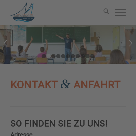
1
2
3
4
5
6
7
8
9
10
11
&
KONTAKT
ANFAHRT
SO FINDEN SIE ZU UNS!
Adresse