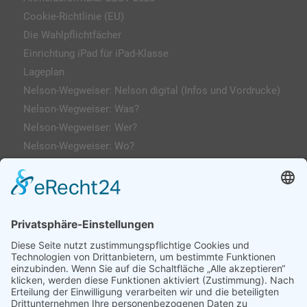
Cookie-Richtlinie (EU)
Die Wahlpflichtfächer
Einrichtung iPad für iPad-Klasse
Lageplan
Nelson-Wegweiser: Nelson digital (Infos und Vordrucke)
Nelson-Wegweiser: Was?
Nelson-Wegweiser: Wer?
Nelson-Wegweiser: Wo?
Kontakt & Anfahrt
Impressum
Datenschutzerklärung
AGs
Klassenfahrten / Exkursionen
Profilklassen 5/6
Formulare & Downloads
Nelson-Wegweiser