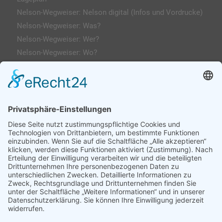
Nelson-Wegweiser: Nelson digital (Infos und Vordrucke)
Nelson-Wegweiser: Was?
Nelson-Wegweiser: Wer?
Nelson-Wegweiser: Wo?
Kontakt & Anfahrt
Impressum
Datenschutzerklärung
AGs
Klassenfahrten / Exkursionen
Profilklassen 5/6
Formulare & Downloads
Nelson-Wegweiser
WebUntis / Sdui
Grünes Klassenzimmer
Kreativklasse
Sportklasse