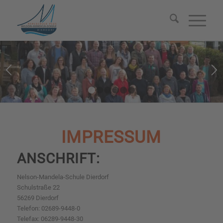
1
2
3
4
5
6
IMPRESSUM
ANSCHRIFT:
Nelson-Mandela-Schule Dierdorf
Schulstraße 22
56269 Dierdorf
Telefon: 02689-9448-0
Telefax: 06289-9448-30