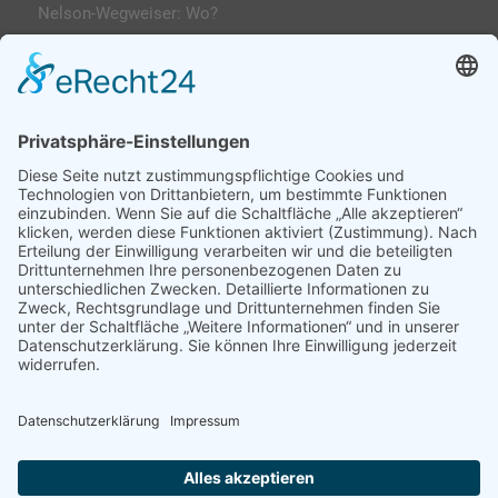
Nelson-Wegweiser: Wo?
Kontakt & Anfahrt
Impressum
Datenschutzerklärung
AGs
Klassenfahrten / Exkursionen
Profilklassen 5/6
Formulare & Downloads
Nelson-Wegweiser
WebUntis / Sdui
Grünes Klassenzimmer
Kreativklasse
Sportklasse
Profil MINT (ab 7 Sek-I)
Profilklassen 7-10
Chronik
News