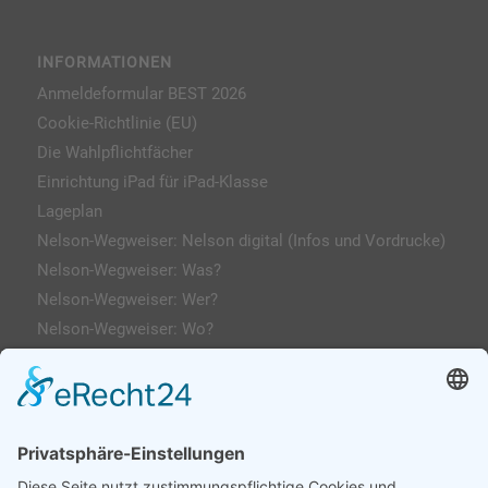
INFORMATIONEN
Anmeldeformular BEST 2026
Cookie-Richtlinie (EU)
Die Wahlpflichtfächer
Einrichtung iPad für iPad-Klasse
Lageplan
Nelson-Wegweiser: Nelson digital (Infos und Vordrucke)
Nelson-Wegweiser: Was?
Nelson-Wegweiser: Wer?
Nelson-Wegweiser: Wo?
Kontakt & Anfahrt
Impressum
Datenschutzerklärung
AGs
Klassenfahrten / Exkursionen