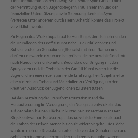
Transformatorstation der Süwag-Netztochter Syna GmbH. Dank
der Vermittlung durch Jugendpflegerin Frau Thiemann und der
finanziellen Unterstützung sowie Betreuung durch die Syna
(vertreten unter anderem durch Herrn Schardt) konnte das Projekt
verwirklicht werden.
Zu Beginn des Workshops brachte Herr Strijek den Teilnehmenden
die Grundlagen der Graffiti-Kunst nahe. Die Schülerinnen und
Schüler erstellten Schablonen (Stencils) mit ihren Namen und
durften Leinwände als Übung besprühen, die sie anschließend mit
nach Hause nehmen konnten. Besonders der Umgang mit den
Spraydosen und die Techniken der Graffiti-Kunst waren für die
Jugendlichen eine neue, spannende Erfahrung. Herr Strijek stellte
eine Vielzahl an Farben und Materialien zur Verfügung, um den
kreativen Ausdruck der Jugendlichen zu unterstützen.
Bei der Gestaltung der Transformatorstation stand die
Herausforderung im Vordergrund, ein Design zu entwickeln, das
auf der relativ kleinen Fläche in kurzer Zeit umsetzbar war. Herr
Strijek entwarf ein Farbkonzept, das sowohl die Energie als auch
die Farben der Nelson-Mandela-Schule widerspiegelte. Die Fläche
wurde in mehrere Dreiecke unterteilt, die von den Schülerinnen und
Schülern mit Spraydosen grundiert und kreativ gestaltet wurden.