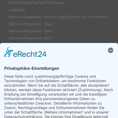
Einrichtung iPad für iPad-Klasse
Lageplan
Nelson-Wegweiser: Nelson digital (Infos und Vordrucke)
Nelson-Wegweiser: Was?
Nelson-Wegweiser: Wer?
Nelson-Wegweiser: Wo?
Kontakt & Anfahrt
Impressum
Datenschutzerklärung
AGs
Klassenfahrten / Exkursionen
Profilklassen 5/6
Formulare & Downloads
Nelson-Wegweiser
WebUntis / Sdui
Grünes Klassenzimmer
Kreativklasse