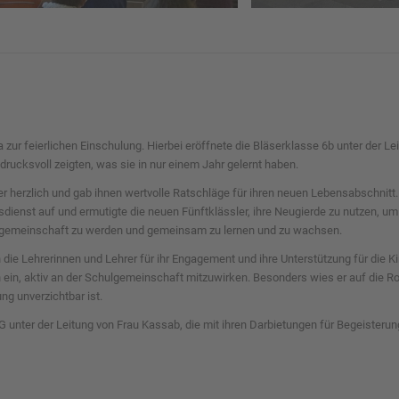
zur feierlichen Einschulung. Hierbei eröffnete die Bläserklasse 6b unter der Le
ndrucksvoll zeigten, was sie in nur einem Jahr gelernt haben.
er herzlich und gab ihnen wertvolle Ratschläge für ihren neuen Lebensabschnitt. 
ienst auf und ermutigte die neuen Fünftklässler, ihre Neugierde zu nutzen, um 
chulgemeinschaft zu werden und gemeinsam zu lernen und zu wachsen.
an die Lehrerinnen und Lehrer für ihr Engagement und ihre Unterstützung für die 
in, aktiv an der Schulgemeinschaft mitzuwirken. Besonders wies er auf die Roll
ng unverzichtbar ist.
-AG unter der Leitung von Frau Kassab, die mit ihren Darbietungen für Begeisteru