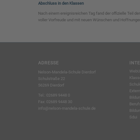
Abschluss in den Klassen
Nach einem ereignisreichen Tag fand der offizielle Teil 
voller Vorfreude und mit neuen Wünschen und Hoffnungen i
ADRESSE
INT
WebUn
Nelson-Mandela-Schule Dierdorf
Klass
Schulstraße 22
Schu
56269 Dierdorf
Exter
Tel.: 02689 9448 0
Bildu
Fax: 02689 9448 30
Beruf
info@nelson-mandela-schule.de
Bildu
Sdui