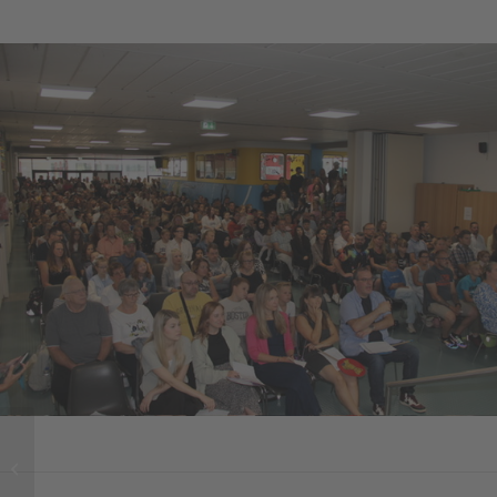
Weitere
Fahrplanänderungen
zum Schuljahresbeginn