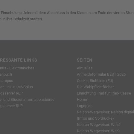
der Einschulungsfeier mit dem Abschluss in den Klassen am Ende der vierten St
n ihre Schulzeit starten.
ERESSANTE LINKS
SEITEN
tis - Elektronisches
Aktuelles
enbuch
Anmeldeformular BEST 2026
lcampus
Cookie-Richtlinie (EU)
ner Link zu MNSplus
Die Wahlpflichtfächer
ngsserver RLP
Einrichtung iPad für iPad-Klasse
s- und Studieninformationsbörse
Home
ngsserver RLP
Lageplan
Nelson-Wegweiser: Nelson digital
(Infos und Vordrucke)
Nelson-Wegweiser: Was?
Nelson-Wegweiser: Wer?