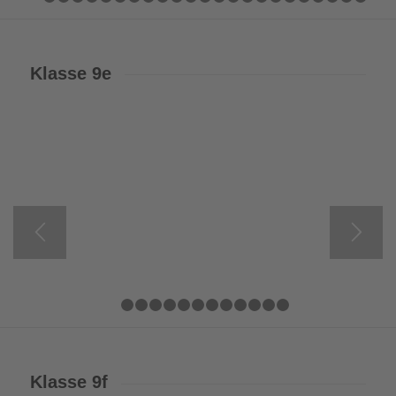
1
2
3
4
5
6
7
8
9
10
11
12
13
14
15
16
17
18
19
Klasse 9e
1
2
3
4
5
6
7
8
9
10
11
12
13
Klasse 9f