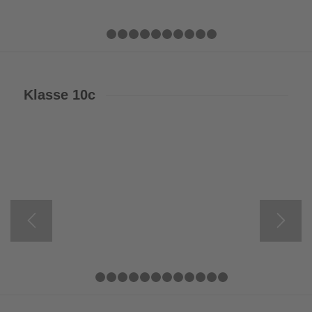
1
2
3
4
5
6
7
8
9
10
11
Klasse 10c
1
2
3
4
5
6
7
8
9
10
11
12
13