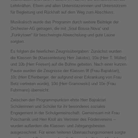
Lehrkräften, Eltern und allen Unterstützerinnen und Unterstützern
für Begleitung und Rückhalt auf dem Weg zum Abschluss.
Musikalisch wurde das Programm durch weitere Beiträge der
Orchester-AG getragen, die mit „Soul Bossa Nova“ und
„Funkytown“ für beschwingte Abwechslung und gute Laune
sorgten.
Es folgten die feierlichen Zeugnisübergaben: Zunächst wurden
die Klassen 9e (Klassenleitung Herr Jakobs), 10a (Herr T. Müller)
und 10b (Herr Friesen) auf die Bühne gebeten. Nach einer kurzen
Pause wurden die Zeugnisse der Klassen 9f (Frau Bajraktari),
10c (Herr Effenberger, der aufgrund einer Erkrankung von Frau
Betz vertreten wurde), 10d (Herr Gramowski) und 10e (Frau
Fuhrmann) überreicht.
Zwischen den Programmpunkten ehrte Herr Bajraktari
Schülerinnen und Schüler für ihr besonderes soziales
Engagement in der Schulgemeinschaft. Gemeinsam mit Frau
Poscharnik und Herr Kroll als Vertreter des Fördervereins –
wurden außerdem die Klassen- und Jahrgangsbesten
ausgezeichnet. Für einen heiteren Überraschungsmoment sorgte