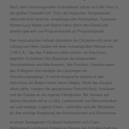
Nach dem stimmungsvollen Gottesdienst setzte sich die Feier in
der großen Turnhalle fort. Trotz der tropischen Temperaturen
herrschte eine festliche, erwartungsvolle Atmosphäre. Souverän
führten Lucy Weber und Marlon Henn durch den Abend und
leiteten gekonnt von Programmpunkt zu Programmpunkt.
Den musikalischen Auftakt übernahm die Orchester-AG unter der
Leitung von Herrn Santer mit einer schwungvollen Version von
„Y.M.C.A.“, die das Publikum sofort mitriss. Im Anschluss
begrüßte Schulleiter Herr Bajraktari die anwesenden
Absolventinnen und Absolventen, ihre Familien, Freunde sowie
das Kollegium und würdigte die Leistungen der
Abschlussjahrgänge. In seiner Ansprache betonte er den
Abschluss als Beginn eines neuen Weges: Nicht das Zeugnis
allein zähle, sondern die gewachsene Persönlichkeit, Ausdauer
und der Glaube an die eigenen Fähigkeiten. Mit Verweis auf
Nelson Mandela rief er zu Mut, Leidenschaft und Menschlichkeit
auf und würdigte zugleich Eltern, Lehrkräfte und alle Mitarbeiter
für ihre wichtige Begleitung der Absolventinnen und Absolventen.
In einem bewegenden Grußwort bedankten sich Ciara
Walkenbach und Aaron Patterie im Namen der Schülerschaft bei