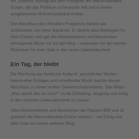
ein „Surprise“-Beitrag aus dem Kollegium der Nelson-Mandela-
Schule, der das Publikum schmunzeln ließ und in einem
ausgelassenen Bühnenspektakel endete.
Den Abschluss des offiziellen Programms bildete das
Schlusswort von Herrn Bajraktari. Er dankte allen Beteiligten für
ihren Einsatz und gab den Absolventinnen und Absolventen
ermutigende Worte mit auf den Weg – verbunden mit den besten
Wünschen für ihren Start in den neuen Lebensabschnitt.
Ein Tag, der bleibt
Die Mischung aus feierlicher Andacht, persönlichen Worten,
humorvollen Einlagen und mitreißender Musik machte diesen
Abschluss zu einem echten Gemeinschaftserlebnis. Das Motto
„Was steckt drin für mich?“ ist die Einladung, neugierig und mutig
in den nächsten Lebensabschnitt zu starten.
Allen Absolventinnen und Absolventen der Klassen 9BR und 10
gratuliert die Nelson-Mandela-Schule herzlich – viel Erfolg und
alles Gute auf eurem weiteren Weg!