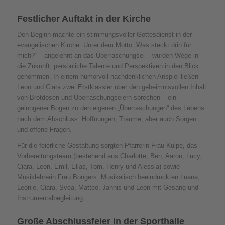
Festlicher Auftakt in der Kirche
Den Beginn machte ein stimmungsvoller Gottesdienst in der
evangelischen Kirche. Unter dem Motto „Was steckt drin für
mich?“ – angelehnt an das Überraschungsei – wurden Wege in
die Zukunft, persönliche Talente und Perspektiven in den Blick
genommen. In einem humorvoll-nachdenklichen Anspiel ließen
Leon und Ciara zwei Erstklässler über den geheimnisvollen Inhalt
von Brotdosen und Überraschungseiern sprechen – ein
gelungener Bogen zu den eigenen „Überraschungen“ des Lebens
nach dem Abschluss: Hoffnungen, Träume, aber auch Sorgen
und offene Fragen.
Für die feierliche Gestaltung sorgten Pfarrerin Frau Kulpe, das
Vorbereitungsteam (bestehend aus Charlotte, Ben, Aaron, Lucy,
Ciara, Leon, Emil, Elias, Tom, Henry und Alessia) sowie
Musiklehrerin Frau Bongers. Musikalisch beeindruckten Luana,
Leonie, Ciara, Svea, Matteo, Jannis und Leon mit Gesang und
Instrumentalbegleitung.
Große Abschlussfeier in der Sporthalle