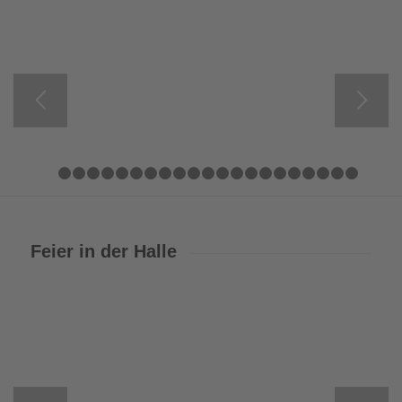
1
2
3
4
5
6
7
8
9
10
11
12
13
14
15
16
17
18
Feier in der Halle