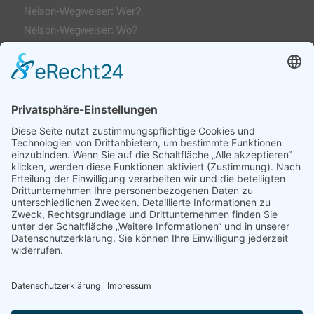
Nelson-Wegweiser: Wer?
Nelson-Wegweiser: Wo?
Kontakt & Anfahrt
Impressum
Datenschutzerklärung
AGs
Klassenfahrten / Exkursionen
Profilklassen 5/6
Formulare & Downloads
Nelson-Wegweiser
WebUntis / Sdui
Grünes Klassenzimmer
Kreativklasse
Sportklasse
Profil MINT (ab 7 Sek-I)
Profilklassen 7-10
Chronik