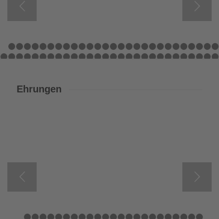
1
2
3
4
5
6
7
8
9
10
11
12
13
14
15
16
17
18
19
20
21
29
30
31
32
33
34
35
36
37
38
39
40
41
42
43
44
45
46
47
48
49
57
58
59
60
61
62
63
64
65
66
67
68
69
70
71
72
73
74
75
7
Ehrungen