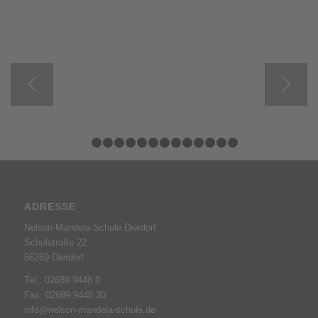
1
2
3
4
5
6
7
8
9
10
11
12
13
14
ADRESSE
Nelson-Mandela-Schule Dierdorf
Schulstraße 22
56269 Dierdorf
Tel.: 02689 9448 0
Fax: 02689 9448 30
info@nelson-mandela-schule.de