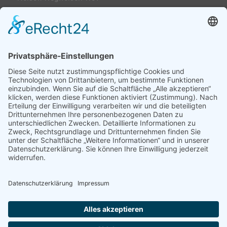
Kontakt & Anfahrt
Impressum
Datenschutzerklärung
AGs
Klassenfahrten / Exkursionen
Profilklassen 5/6
Formulare & Downloads
Nelson-Wegweiser
WebUntis / Sdui
Grünes Klassenzimmer
Kreativklasse
Sportklasse
Profil MINT (ab 7 Sek-I)
Profilklassen 7-10
Chronik
News