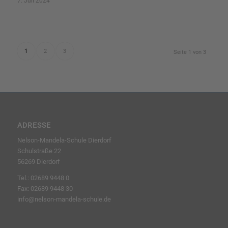
7. Juli 2024
1
2
3
Seite 1 von 3
ADRESSE
Nelson-Mandela-Schule Dierdorf
Schulstraße 22
56269 Dierdorf
Tel.: 02689 9448 0
Fax: 02689 9448 30
info@nelson-mandela-schule.de