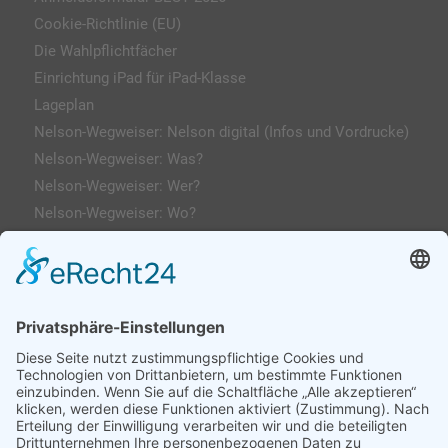
Cookie-Richtlinie (EU)
Die Wahlpflichtfächer
Einrichtung iPad für iPad-Klasse
Lageplan
Nelson-Wegweiser: Nelson digital (Infos und Vordrucke)
Nelson-Wegweiser: Was?
Nelson-Wegweiser: Wer?
Nelson-Wegweiser: Wo?
Kontakt & Anfahrt
Impressum
Datenschutzerklärung
AGs
Klassenfahrten / Exkursionen
Profilklassen 5/6
Formulare & Downloads
Nelson-Wegweiser