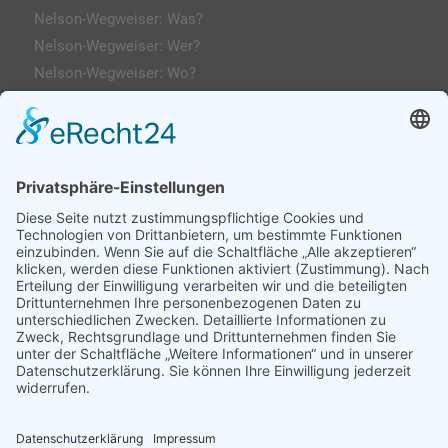
Nelson-Wegweiser: Was?
Nelson-Wegweiser: Wer?
Nelson-Wegweiser: Wo?
Kontakt & Anfahrt
Impressum
Datenschutzerklärung
AGs
Klassenfahrten / Exkursionen
Profilklassen 5/6
Formulare & Downloads
Nelson-Wegweiser
WebUntis / Sdui
Grünes Klassenzimmer
Kreativklasse
Sportklasse
Profil MINT (ab 7 Sek-I)