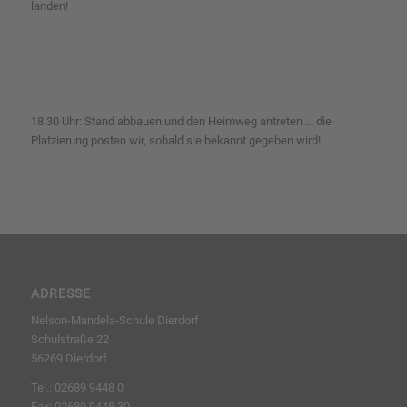
landen!
18:30 Uhr: Stand abbauen und den Heimweg antreten … die
Platzierung posten wir, sobald sie bekannt gegeben wird!
ADRESSE
Nelson-Mandela-Schule Dierdorf
Schulstraße 22
56269 Dierdorf
Tel.: 02689 9448 0
Fax: 02689 9448 30