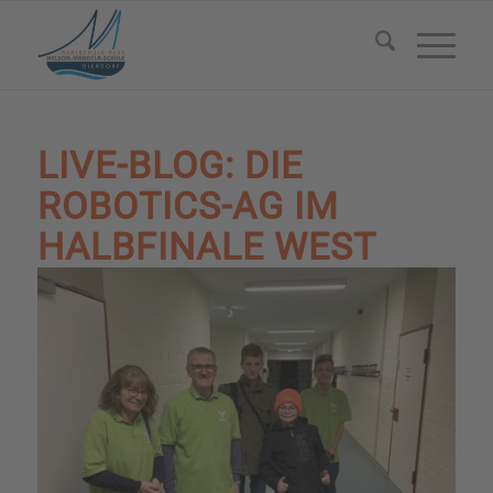
LIVE-BLOG: DIE
ROBOTICS-AG IM
HALBFINALE WEST