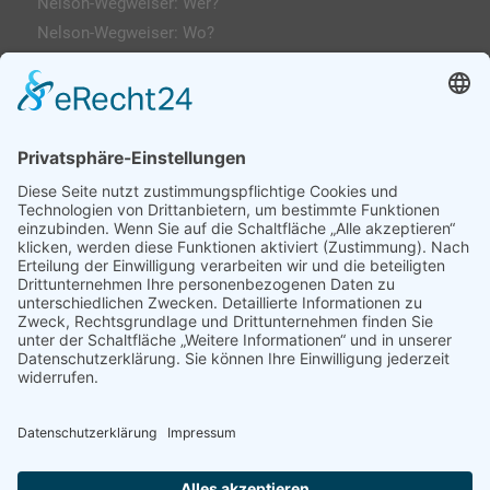
Nelson-Wegweiser: Wer?
Nelson-Wegweiser: Wo?
Kontakt & Anfahrt
Impressum
Datenschutzerklärung
AGs
Klassenfahrten / Exkursionen
Profilklassen 5/6
Formulare & Downloads
Nelson-Wegweiser
WebUntis / Sdui
Grünes Klassenzimmer
Kreativklasse
Sportklasse
Profil MINT (ab 7 Sek-I)
Profilklassen 7-10
Chronik