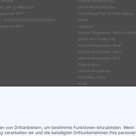
lcampus
Cookie-Richtlinie (EU)
ner Link zu MNSplus
Die Wahlpflichtfächer
ngsserver RLP
Einrichtung iPad für iPad-Klasse
s- und Studieninformationsbörse
Home
ngsserver RLP
Lageplan
Nelson-Wegweiser: Nelson digital
(Infos und Vordrucke)
Nelson-Wegweiser: Was?
Nelson-Wegweiser: Wer?
Nelson-Wegweiser: Wo?
Organisation
Nelson-Wegweiser
WebUntis / Sdui
Profil
AGs
Klassenfahrten / Exkursionen
Profilklassen 5/6
Grünes Klassenzimmer
Kreativklasse
Sportklasse
Schulgemeinschaft
Chronik