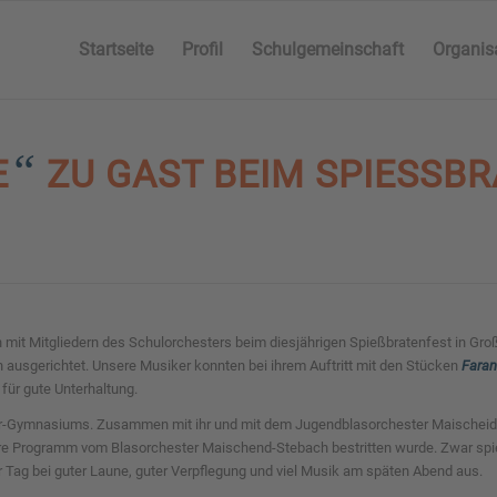
Startseite
Profil
Schulgemeinschaft
Organis
“
E
ZU GAST BEIM SPIESSBRA
mit Mitgliedern des Schulorchesters beim diesjährigen Spießbratenfest in Großm
ausgerichtet. Unsere Musiker konnten bei ihrem Auftritt mit den Stücken
Faran
für gute Unterhaltung.
er-Gymnasiums. Zusammen mit ihr und mit dem Jugendblasorchester Maischeid-
ere Programm vom Blasorchester Maischend-Stebach bestritten wurde. Zwar spie
 Tag bei guter Laune, guter Verpflegung und viel Musik am späten Abend aus.