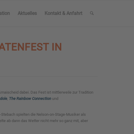
ation
Aktuelles
Kontakt & Anfahrt
TENFEST IN G
aischeid dabei. Das Fest ist mittlerweile zur Tradition
dole
,
The Rainbow Connection
und
Stebach spielten die Nelson-on-Stage-Musiker als
lte ab dann das Wetter nicht mehr so ganz mit, aber