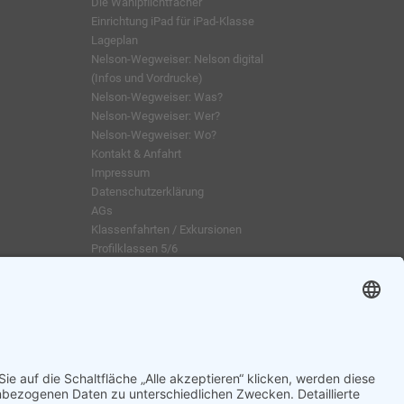
Die Wahlpflichtfächer
Einrichtung iPad für iPad-Klasse
Lageplan
Nelson-Wegweiser: Nelson digital
(Infos und Vordrucke)
Nelson-Wegweiser: Was?
Nelson-Wegweiser: Wer?
Nelson-Wegweiser: Wo?
Kontakt & Anfahrt
Impressum
Datenschutzerklärung
AGs
Klassenfahrten / Exkursionen
Profilklassen 5/6
Formulare & Downloads
Nelson-Wegweiser
WebUntis / Sdui
Grünes Klassenzimmer
Kreativklasse
Sportklasse
Profil MINT (ab 7 Sek-I)
Profilklassen 7-10