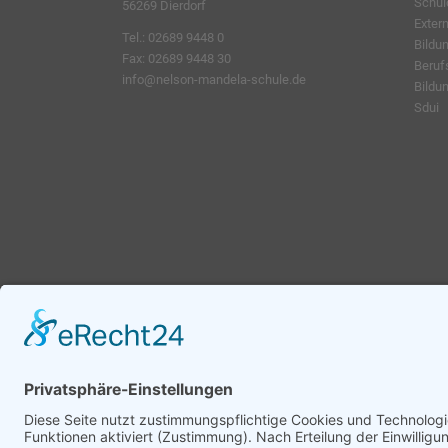
Schu
56269 Dierdorf
Exter
Tel.: 02689 9448 0
Bildu
Fax: 02689 9448 30
Beruf
info@nelson-mandela-schule.de
Bildu
Sdui