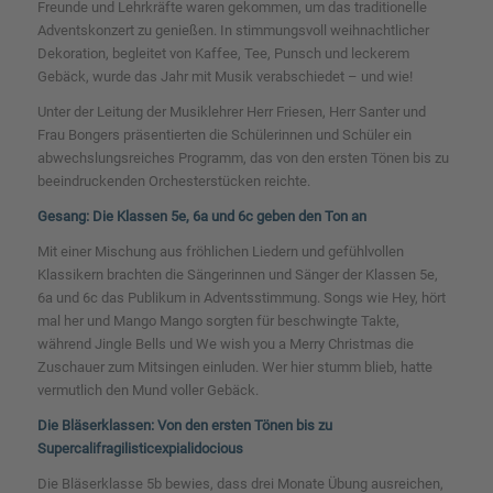
Freunde und Lehrkräfte waren gekommen, um das traditionelle
Adventskonzert zu genießen. In stimmungsvoll weihnachtlicher
Dekoration, begleitet von Kaffee, Tee, Punsch und leckerem
Gebäck, wurde das Jahr mit Musik verabschiedet – und wie!
Unter der Leitung der Musiklehrer Herr Friesen, Herr Santer und
Frau Bongers präsentierten die Schülerinnen und Schüler ein
abwechslungsreiches Programm, das von den ersten Tönen bis zu
beeindruckenden Orchesterstücken reichte.
Gesang: Die Klassen 5e, 6a und 6c geben den Ton an
Mit einer Mischung aus fröhlichen Liedern und gefühlvollen
Klassikern brachten die Sängerinnen und Sänger der Klassen 5e,
6a und 6c das Publikum in Adventsstimmung. Songs wie
Hey, hört
mal her
und
Mango Mango
sorgten für beschwingte Takte,
während
Jingle Bells
und
We wish you a Merry Christmas
die
Zuschauer zum Mitsingen einluden. Wer hier stumm blieb, hatte
vermutlich den Mund voller Gebäck.
Die Bläserklassen: Von den ersten Tönen bis zu
Supercalifragilisticexpialidocious
Die Bläserklasse 5b bewies, dass drei Monate Übung ausreichen,