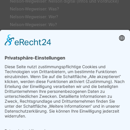
Nelson-Wegweiser: Nelson digital (Infos und Vordrucke)
Nelson-Wegweiser: Was?
Nelson-Wegweiser: Wer?
Nelson-Wegweiser: Wo?
Kontakt & Anfahrt
Impressum
Datenschutzerklärung
AGs
Klassenfahrten / Exkursionen
Profilklassen 5/6
Formulare & Downloads
Nelson-Wegweiser
WebUntis / Sdui
Grünes Klassenzimmer
Kreativklasse
Sportklasse
Profil MINT (ab 7 Sek-I)