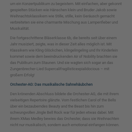
um ein Konzertpublikum zu begeistern. Mit einfachen, aber gekonnt
gespielten Stücken wie
Hänschen klein
und
Bruder Jakob
sowie
Weihnachtsklassikern wie
Stille, stille, kein Geräusch gemacht
verbreiteten sie eine charmante Mischung aus Lampenfieber und
Musikalität.
Die fortgeschrittene Bläserklasse 6b, die bereits seit über einem
Jahr musiziert, zeigte, was in dieser Zeit alles möglich ist. Mit
Klassikern wie
Kling Glöckchen, klingelingeling
und
Ihr Kinderlein
kommet
sowie dem beeindruckenden
Air of Nobility
brachten sie
das Publikum zum Staunen. Und sie wagten sich sogar an das
Zungenbrecher-Lied
Supercalifragilisticexpialidocious
– mit
großem Erfolg!
Orchester-AG: Das musikalische Sahnehäubchen
Den krönenden Abschluss bildete die Orchester-AG, die mit ihrem
vielseitigen Repertoire glänzte. Vom festlichen
Carol of the Bells
über ein bezauberndes
Beauty and the Beast
bis hin zum
schwungvollen
Jingle Bell Rock
war für jeden etwas dabei. Mit
ihrem
XMas Medley
bewies das Orchester, dass sie Weihnachten
nicht nur musikalisch, sondern auch emotional einfangen können.