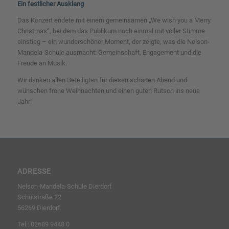
Ein festlicher Ausklang
Das Konzert endete mit einem gemeinsamen „We wish you a Merry
Christmas“, bei dem das Publikum noch einmal mit voller Stimme
einstieg – ein wunderschöner Moment, der zeigte, was die Nelson-
Mandela-Schule ausmacht: Gemeinschaft, Engagement und die
Freude an Musik.
Wir danken allen Beteiligten für diesen schönen Abend und
wünschen frohe Weihnachten und einen guten Rutsch ins neue
Jahr!
ADRESSE
Nelson-Mandela-Schule Dierdorf
Schulstraße 22
56269 Dierdorf
Tel.: 02689 9448 0