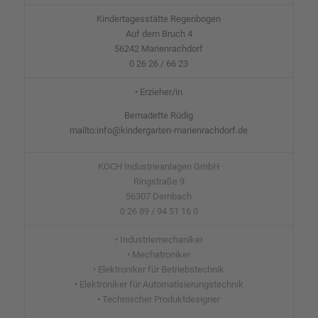
Kindertagesstätte Regenbogen
Auf dem Bruch 4
56242 Marienrachdorf
0 26 26 / 66 23
• Erzieher/in
Bernadette Rüdig
mailto:info@kindergarten-marienrachdorf.de
KOCH Industrieanlagen GmbH
Ringstraße 9
56307 Dernbach
0 26 89 / 94 51 16 0
• Industriemechaniker
• Mechatroniker
• Elektroniker für Betriebstechnik
• Elektroniker für Automatisierungstechnik
• Technischer Produktdesigner