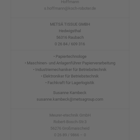
Hoffmann
s.hoffmann@koch-roboter.de
METSÄ TISSUE GMBH
Hedwigsthal
56316 Raubach
0 26 84 / 609 316
• Papiertechnologe
• Maschinen- und Anlagenführer Papierverarbeitung
• Industriemechaniker für Betriebstechnik
• Elektroniker für Betriebstechnik
• Fachkraft für Lagerlogistik
Susanne Kambeck
susanne.kambeck@metsagroup.com
Meurer-etechnik GmbH
Robert-Bosch-Str.3
56276 Großmaischeid
0 26 89 / 9866 – 0