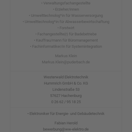
• Verwaltungsfachangestellte
• Erzieher/innen
• Umwelttechnolog*in für Wasserversorgung
• Umwelttechnolog*in für Abwasserbewirtschaftung
• Forstwirt
• Fachangestellte(r) für Badebetriebe
• Kauffrau/mann für Büromanagement
• Fachinformatiker/in für Systemintegration
Markus Klein
Markus.Klein@puderbach.de
Westerwald Elektrotechnik
Hummrich GmbH & Co. KG
Lindenstraße 53
57627 Hachenburg
0 26 62 / 95 18 25
• Elektroniker für Energie- und Gebäudetechnik
Fabian Herold
bewerbung@ww-elektro.de