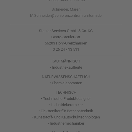
Schneider, Maren
M.Schneider@seniorenzentrum-uhrturm.de
Steuler Services GmbH & Co. KG
Georg-Steuler-Str.
56203 Höhr-Grenzhausen
0 26 24 / 13 511
KAUFMÄNNISCH
• Industriekaufleute
NATURWISSENSCHAFTLICH
• Chemielaboranten
TECHNISCH
• Technische Produktdesigner
• Industriekeramiker
• Elektroniker für Betriebstechnik
• Kunststoff- und Kautschuktechnologen
• Industriemechaniker