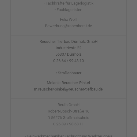
• Fachkräfte für Lagerlogistik
• Fachlageristen
Felix Wolf
Bewerbung@rabenhorst.de
Reuscher Tiefbau Dürrholz GmbH
Industriestr. 22
56307 Dürrholz
0 26 64 / 99 43 10
• Straßenbauer
Melanie Reuscher-Pinkel
m.reuscher-pinkel@reuscher-tiefbau.de
Reuth GmbH
Robert-Bosch-Straße 16
D 56276 Großmaischeid
0 26 89 / 98 68 11
• Feinwerkmechaniker Fachrichtung Werkzeugbau