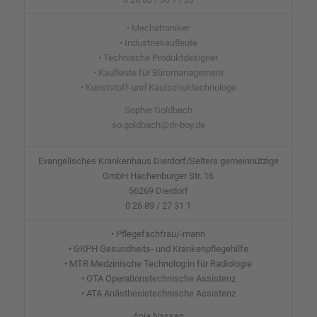
• Mechatroniker
• Industriekaufleute
• Technische Produktdesigner
• Kaufleute für Büromanagement
• Kunststoff-und Kautschuktechnologe
Sophie Goldbach
so.goldbach@dr-boy.de
Evangelisches Krankenhaus Dierdorf/Selters gemeinnützige
GmbH Hachenburger Str. 16
56269 Dierdorf
0 26 89 / 27 31 1
• Pflegefachfrau/-mann
• GKPH Gesundheits- und Krankenpflegehilfe
• MTR Medzinische Technolog:in für Radiologie
• OTA Operationstechnische Assistenz
• ATA Anästhesietechnische Assistenz
Anja Nassen