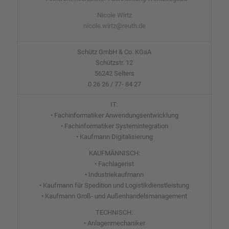
Nicole Wirtz
nicole.wirtz@reuth.de
Schütz GmbH & Co. KGaA
Schützstr. 12
56242 Selters
0 26 26 / 77- 84 27
IT:
• Fachinformatiker Anwendungsentwicklung
• Fachinformatiker Systemintegration
• Kaufmann Digitalisierung
KAUFMÄNNISCH:
• Fachlagerist
• Industriekaufmann
• Kaufmann für Spedition und Logistikdienstleistung
• Kaufmann Groß- und Außenhandelsmanagement
TECHNISCH:
• Anlagenmechaniker