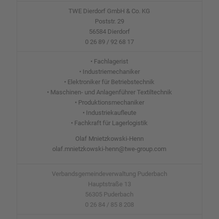
TWE Dierdorf GmbH & Co. KG
Poststr. 29
56584 Dierdorf
0 26 89 / 92 68 17
• Fachlagerist
• Industriemechaniker
• Elektroniker für Betriebstechnik
• Maschinen- und Anlagenführer Textiltechnik
• Produktionsmechaniker
• Industriekaufleute
• Fachkraft für Lagerlogistik
Olaf Mnietzkowski-Henn
olaf.mnietzkowski-henn@twe-group.com
Verbandsgemeindeverwaltung Puderbach
Hauptstraße 13
56305 Puderbach
0 26 84 / 85 8 208