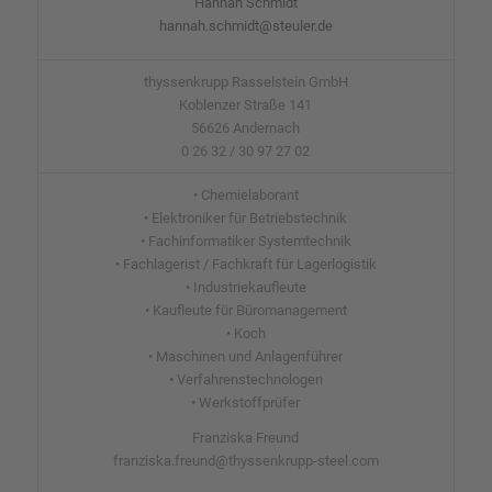
Hannah Schmidt
hannah.schmidt@steuler.de
thyssenkrupp Rasselstein GmbH
Koblenzer Straße 141
56626 Andernach
0 26 32 / 30 97 27 02
• Chemielaborant
• Elektroniker für Betriebstechnik
• Fachinformatiker Systemtechnik
• Fachlagerist / Fachkraft für Lagerlogistik
• Industriekaufleute
• Kaufleute für Büromanagement
• Koch
• Maschinen und Anlagenführer
• Verfahrenstechnologen
• Werkstoffprüfer
Franziska Freund
franziska.freund@thyssenkrupp-steel.com