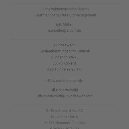
• Konstruktionsmechaniker/in
• Kaufmann/-frau für Büromanagement
Erik Müller
e.mueller@aldorf.de
Bundeswehr
Karriereberatungsbüro Koblenz
Ellingshohl 69-75
56076 Koblenz
0 26 16 / 79 99 25 176
• 50 Ausbildungsberufe
Ulf Bonszkowski
UlfBonszkowski@bundeswehr.org
Dr. Boy GmbH & Co. KG
Neschener Str. 6
53577 Neustadt-Fernthal
0 26 83 / 30 71 33