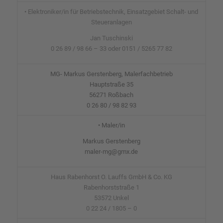
• Elektroniker/in für Betriebstechnik, Einsatzgebiet Schalt- und
Steueranlagen
Jan Tuschinski
0 26 89 / 98 66 – 33 oder 0151 / 5265 77 82
MG- Markus Gerstenberg, Malerfachbetrieb
Hauptstraße 35
56271 Roßbach
0 26 80 / 98 82 93
• Maler/in
Markus Gerstenberg
maler-mg@gmx.de
Haus Rabenhorst O. Lauffs GmbH & Co. KG
Rabenhorststraße 1
53572 Unkel
0 22 24 / 1805 – 0