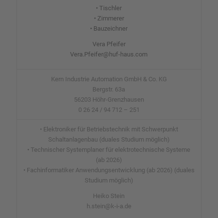
• Tischler
• Zimmerer
• Bauzeichner
Vera Pfeifer
Vera.Pfeifer@huf-haus.com
Kern Industrie Automation GmbH & Co. KG
Bergstr. 63a
56203 Höhr-Grenzhausen
0 26 24 / 94 712 – 251
• Elektroniker für Betriebstechnik mit Schwerpunkt
Schaltanlagenbau (duales Studium möglich)
• Technischer Systemplaner für elektrotechnische Systeme
(ab 2026)
• Fachinformatiker Anwendungsentwicklung (ab 2026) (duales
Studium möglich)
Heiko Stein
h.stein@k-i-a.de