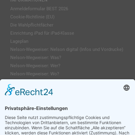
INFORMATIONEN
Anmeldeformular BEST 2026
Cookie-Richtlinie (EU)
Die Wahlpflichtfächer
Einrichtung iPad für iPad-Klasse
Lageplan
Nelson-Wegweiser: Nelson digital (Infos und Vordrucke)
Nelson-Wegweiser: Was?
Nelson-Wegweiser: Wer?
Nelson-Wegweiser: Wo?
Kontakt & Anfahrt
Impressum
Datenschutzerklärung
AGs
Klassenfahrten / Exkursionen
Profilklassen 5/6
Formulare & Downloads