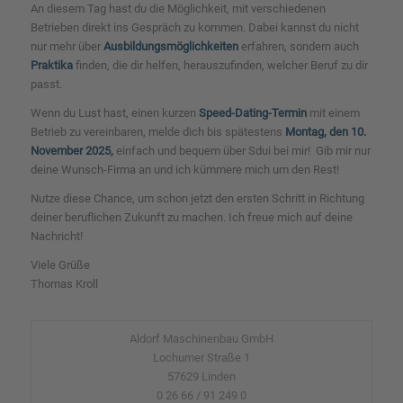
An diesem Tag hast du die Möglichkeit, mit verschiedenen
Betrieben direkt ins Gespräch zu kommen. Dabei kannst du nicht
nur mehr über
Ausbildungsmöglichkeiten
erfahren, sondern auch
Praktika
finden, die dir helfen, herauszufinden, welcher Beruf zu dir
passt.
Wenn du Lust hast, einen kurzen
Speed-Dating-Termin
mit einem
Betrieb zu vereinbaren, melde dich bis spätestens
Montag, den 10.
November 2025,
einfach und bequem über Sdui bei mir! Gib mir nur
deine Wunsch-Firma an und ich kümmere mich um den Rest!
Nutze diese Chance, um schon jetzt den ersten Schritt in Richtung
deiner beruflichen Zukunft zu machen. Ich freue mich auf deine
Nachricht!
Viele Grüße
Thomas Kroll
Aldorf Maschinenbau GmbH
Lochumer Straße 1
57629 Linden
0 26 66 / 91 249 0