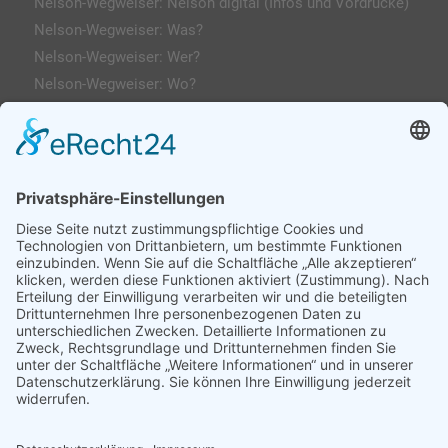
Nelson-Wegweiser: Nelson digital (Infos und Vordrucke)
Nelson-Wegweiser: Was?
Nelson-Wegweiser: Wer?
Nelson-Wegweiser: Wo?
Kontakt & Anfahrt
Impressum
Datenschutzerklärung
AGs
Klassenfahrten / Exkursionen
Profilklassen 5/6
Formulare & Downloads
Nelson-Wegweiser
WebUntis / Sdui
Grünes Klassenzimmer
Kreativklasse
Sportklasse
Profil MINT (ab 7 Sek-I)