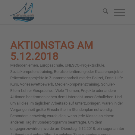
AKTIONSTAG AM
5.12.2018
Methodenlernen, Europaschule, UNESCO-Projektschule,
Sozialkompetenztraining, Berufsorientierung oder Klassenprojekte,
Präventionsprojekte in Zusammenarbeit mit der Polizei, Erste-Hilfe-
Kurs, Vorlesewettbewerb, Medienkompetenztraining, Schüler-
Eltern-Lehrer-Gespräche… Viele Themen, Projekte oder andere
Aktionen bestimmen neben dem Unterricht unser Schulleben. Und
um all dies im täglichen Arbeitsablauf unterzubringen, waren in der
Vergangenheit große Einschnitte im Stundenplan notwendig.
Besonders schwierig wurde dies, wenn jede Klasse an einem
anderen Tag ihr Sonderprogramm beantragte. Um dem
entgegenzuwirken, wurde am Dienstag, 5.12.2018, ein sogenannter
Aktionstag durchgeführt. An solchen Tagen werden diverse