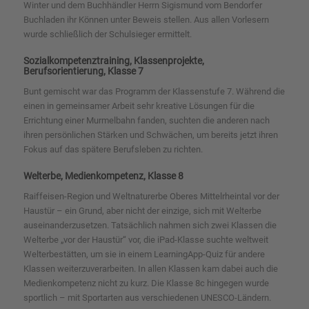
Winter und dem Buchhändler Herrn Sigismund vom Bendorfer
Buchladen ihr Können unter Beweis stellen. Aus allen Vorlesern
wurde schließlich der Schulsieger ermittelt.
Sozialkompetenztraining, Klassenprojekte,
Berufsorientierung, Klasse 7
Bunt gemischt war das Programm der Klassenstufe 7. Während die
einen in gemeinsamer Arbeit sehr kreative Lösungen für die
Errichtung einer Murmelbahn fanden, suchten die anderen nach
ihren persönlichen Stärken und Schwächen, um bereits jetzt ihren
Fokus auf das spätere Berufsleben zu richten.
Welterbe, Medienkompetenz, Klasse 8
Raiffeisen-Region und Weltnaturerbe Oberes Mittelrheintal vor der
Haustür – ein Grund, aber nicht der einzige, sich mit Welterbe
auseinanderzusetzen. Tatsächlich nahmen sich zwei Klassen die
Welterbe „vor der Haustür“ vor, die iPad-Klasse suchte weltweit
Welterbestätten, um sie in einem LearningApp-Quiz für andere
Klassen weiterzuverarbeiten. In allen Klassen kam dabei auch die
Medienkompetenz nicht zu kurz. Die Klasse 8c hingegen wurde
sportlich – mit Sportarten aus verschiedenen UNESCO-Ländern.