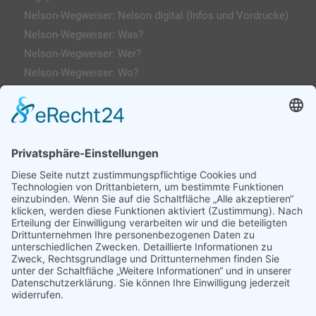
Nelson-Wegweiser: Nelson digital (Infos und Vordrucke)
Nelson-Wegweiser: Was?
Nelson-Wegweiser: Wer?
Nelson-Wegweiser: Wo?
Kontakt & Anfahrt
Impressum
Datenschutzerklärung
AGs
Klassenfahrten / Exkursionen
Profilklassen 5/6
Formulare & Downloads
Nelson-Wegweiser
WebUntis / Sdui
Grünes Klassenzimmer
Kreativklasse
Sportklasse