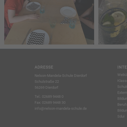
ADRESSE
INT
WebUn
Nelson-Mandela-Schule Dierdorf
Klass
Schulstraße 22
Schu
56269 Dierdorf
Exter
Tel.: 02689 9448 0
Bildu
Fax: 02689 9448 30
Beruf
info@nelson-mandela-schule.de
Bildu
Sdui