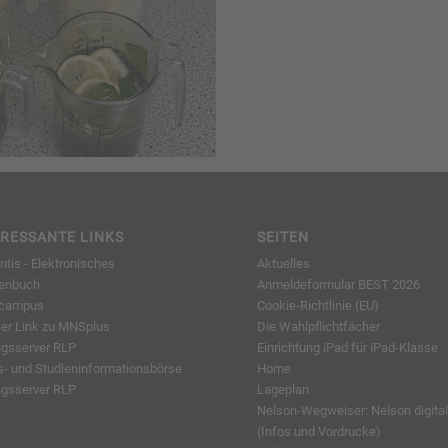
ERESSANTE LINKS
SEITEN
tis - Elektronisches
Aktuelles
enbuch
Anmeldeformular BEST 2026
lcampus
Cookie-Richtlinie (EU)
ner Link zu MNSplus
Die Wahlpflichtfächer
ngsserver RLP
Einrichtung iPad für iPad-Klasse
s- und Studieninformationsbörse
Home
ngsserver RLP
Lageplan
Nelson-Wegweiser: Nelson digital
(Infos und Vordrucke)