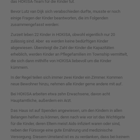
das HOKISA-Team für die Kinder tut.
Bevor Lutz van Dijk sich verabschieden durfte, musste er noch
einige Fragen der Kinder beantworten, die im Folgenden
zusammengefasst werden:
Zurzeit leben 22 Kinder in HOKISA, obwohl eigentlich nur 20
zulässig sind. Aber
es werden keine bedürftigen Kinder
abgewiesen. Übersteigt die Zahl der Kinder die Kapazitäten
erheblich, werden Kinder an Pflegefamilien im Township vermittelt,
die sich dann mithilfe von HOKISA liebevoll um die Kinder
kümmern.
In der Regel teilen sich immer zwei Kinder ein Zimmer.
Kommen
neue Bewohner hinzu, nehmen alle Kinder gerne andere mit auf.
Bei HOKISA arbeiten etwa zehn Erwachsene, davon acht
Hauptamtliche, außerdem ein Arzt.
Das Haus ist auf Spenden angewiesen, um den Kindern in allen
Belangen helfen zu können, denn nach wie vor ist das Wichtigste
für die Kinder, deren Eltern meist Aids-infiziert waren oder sind,
neben der Fürsorge eine gute Ernährung und medizinische
Versorgung. Diesem Umstand ist es zu verdanken, dass bei keinem