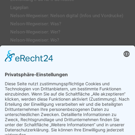
Lageplan
Nelson-Wegweiser: Nelson digital (Infos und Vordrucke)
Nelson-Wegweiser: Was?
Nelson-Wegweiser: Wer?
Nelson-Wegweiser: Wo?
Kontakt & Anfahrt
Impressum
Datenschutzerklärung
AGs
Klassenfahrten / Exkursionen
Profilklassen 5/6
Formulare & Downloads
Nelson-Wegweiser
WebUntis / Sdui
Grünes Klassenzimmer
Kreativklasse