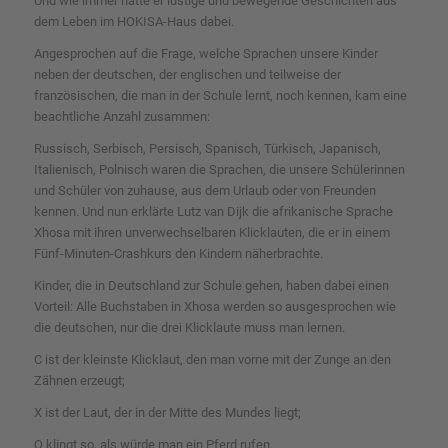
Und wie immer hatte er lustige und bewegende Geschichten aus
dem Leben im HOKISA-Haus dabei.
Angesprochen auf die Frage, welche Sprachen unsere Kinder
neben der deutschen, der englischen und teilweise der
französischen, die man in der Schule lernt, noch kennen, kam eine
beachtliche Anzahl zusammen:
Russisch, Serbisch, Persisch, Spanisch, Türkisch, Japanisch,
Italienisch, Polnisch waren die Sprachen, die unsere Schülerinnen
und Schüler von zuhause, aus dem Urlaub oder von Freunden
kennen. Und nun erklärte
Lutz van Dijk die afrikanische Sprache
Xhosa mit ihren unverwechselbaren Klicklauten, die er in einem
Fünf-Minuten-Crashkurs den Kindern näherbrachte.
Kinder, die in Deutschland zur Schule gehen, haben dabei einen
Vorteil: Alle Buchstaben in Xhosa werden so ausgesprochen wie
die deutschen, nur die drei Klicklaute muss man lernen.
C ist der kleinste Klicklaut, den man vorne mit der Zunge an den
Zähnen erzeugt;
X ist der Laut, der in der Mitte des Mundes liegt;
Q klingt so, als würde man ein Pferd rufen.