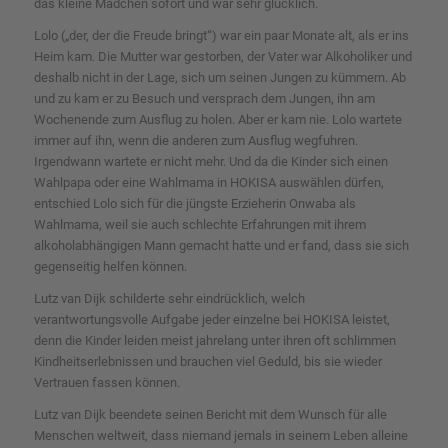
das kleine Mädchen sofort und war sehr glücklich.
Lolo („der, der die Freude bringt“) war ein paar Monate alt, als er ins
Heim kam. Die Mutter war gestorben, der Vater war Alkoholiker und
deshalb nicht in der Lage, sich um seinen Jungen zu kümmern. Ab
und zu kam er zu Besuch und versprach dem Jungen, ihn am
Wochenende zum Ausflug zu holen. Aber er kam nie. Lolo wartete
immer auf ihn, wenn die anderen zum Ausflug wegfuhren.
Irgendwann wartete er nicht mehr. Und da die Kinder sich einen
Wahlpapa oder eine Wahlmama in HOKISA auswählen dürfen,
entschied Lolo sich für die jüngste Erzieherin Onwaba als
Wahlmama, weil sie auch schlechte Erfahrungen mit ihrem
alkoholabhängigen Mann gemacht hatte und er fand, dass sie sich
gegenseitig helfen können.
Lutz van Dijk schilderte sehr eindrücklich, welch
verantwortungsvolle Aufgabe jeder einzelne bei HOKISA leistet,
denn die Kinder leiden meist jahrelang unter ihren oft schlimmen
Kindheitserlebnissen und brauchen viel Geduld, bis sie wieder
Vertrauen fassen können.
Lutz van Dijk beendete seinen Bericht mit dem Wunsch für alle
Menschen weltweit, dass niemand jemals in seinem Leben alleine