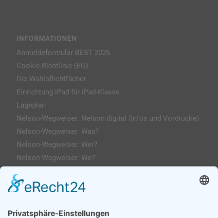
INFORMATIONEN
Anmeldeformular BEST 2026
Cookie-Richtlinie (EU)
Die Wahlpflichtfächer
Einrichtung iPad für iPad-Klasse
Lageplan
Nelson-Wegweiser: Nelson digital (Infos und Vordrucke)
Nelson-Wegweiser: Was?
Nelson-Wegweiser: Wer?
Nelson-Wegweiser: Wo?
Kontakt & Anfahrt
Impressum
Datenschutzerklärung
AGs