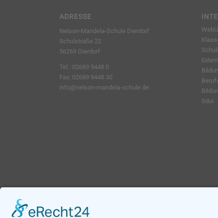
ADRESSE
INT
WebUn
Nelson-Mandela-Schule Dierdorf
Klass
Schulstraße 22
Schu
56269 Dierdorf
Exter
Tel.: 02689 9448 0
Bildu
Fax: 02689 9448 30
Beruf
info@nelson-mandela-schule.de
Bildu
Sdui