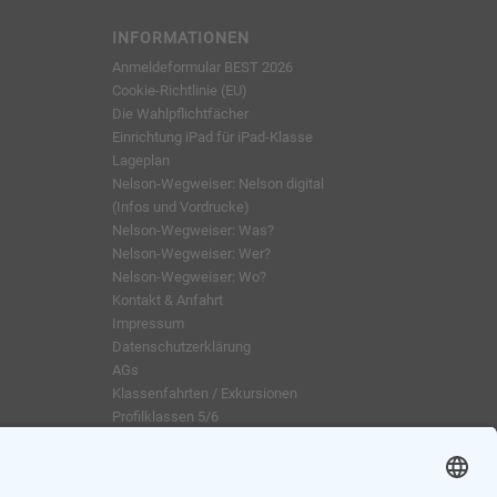
INFORMATIONEN
Anmeldeformular BEST 2026
Cookie-Richtlinie (EU)
Die Wahlpflichtfächer
Einrichtung iPad für iPad-Klasse
Lageplan
Nelson-Wegweiser: Nelson digital
(Infos und Vordrucke)
Nelson-Wegweiser: Was?
Nelson-Wegweiser: Wer?
Nelson-Wegweiser: Wo?
Kontakt & Anfahrt
Impressum
Datenschutzerklärung
AGs
Klassenfahrten / Exkursionen
Profilklassen 5/6
Formulare & Downloads
Nelson-Wegweiser
WebUntis / Sdui