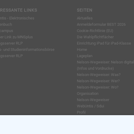
ERESSANTE LINKS
SEITEN
tis - Elektronisches
Aktuelles
enbuch
Anmeldeformular BEST 2026
lcampus
Cookie-Richtlinie (EU)
ner Link zu MNSplus
Die Wahlpflichtfächer
ngsserver RLP
Einrichtung iPad für iPad-Klasse
s- und Studieninformationsbörse
Home
ngsserver RLP
Lageplan
Nelson-Wegweiser: Nelson digital
(Infos und Vordrucke)
Nelson-Wegweiser: Was?
Nelson-Wegweiser: Wer?
Nelson-Wegweiser: Wo?
Organisation
Nelson-Wegweiser
WebUntis / Sdui
Profil
AGs
Klassenfahrten / Exkursionen
Profilklassen 5/6