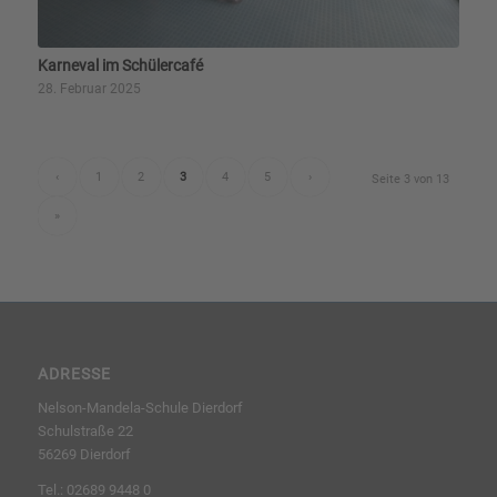
Karneval im Schülercafé
28. Februar 2025
‹
1
2
3
4
5
›
Seite 3 von 13
»
ADRESSE
Nelson-Mandela-Schule Dierdorf
Schulstraße 22
56269 Dierdorf
Tel.: 02689 9448 0