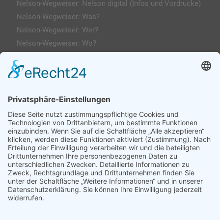
Nelson-Wegweiser: Nelson digital (Infos und Vordrucke)
Nelson-Wegweiser: Was?
Nelson-Wegweiser: Wer?
Nelson-Wegweiser: Wo?
Kontakt & Anfahrt
Impressum
Datenschutzerklärung
AGs
Klassenfahrten / Exkursionen
Profilklassen 5/6
Formulare & Downloads
Nelson-Wegweiser
WebUntis / Sdui
Grünes Klassenzimmer
Kreativklasse
Sportklasse
Profil MINT (ab 7 Sek-I)