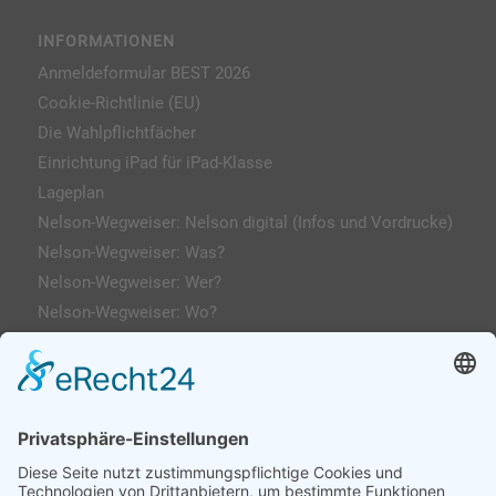
INFORMATIONEN
Anmeldeformular BEST 2026
Cookie-Richtlinie (EU)
Die Wahlpflichtfächer
Einrichtung iPad für iPad-Klasse
Lageplan
Nelson-Wegweiser: Nelson digital (Infos und Vordrucke)
Nelson-Wegweiser: Was?
Nelson-Wegweiser: Wer?
Nelson-Wegweiser: Wo?
Kontakt & Anfahrt
Impressum
Datenschutzerklärung
AGs
Klassenfahrten / Exkursionen
Profilklassen 5/6