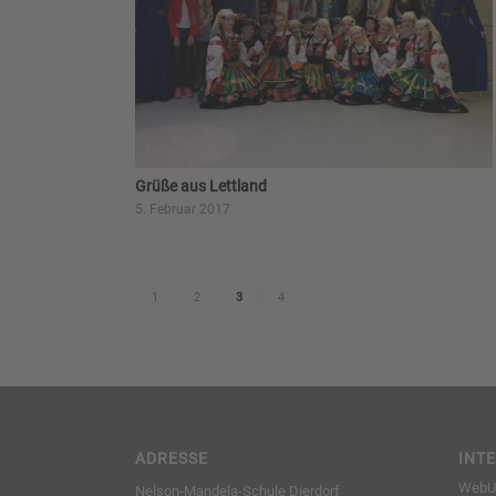
Grüße aus Lettland
5. Februar 2017
1
2
3
4
ADRESSE
INT
WebUn
Nelson-Mandela-Schule Dierdorf