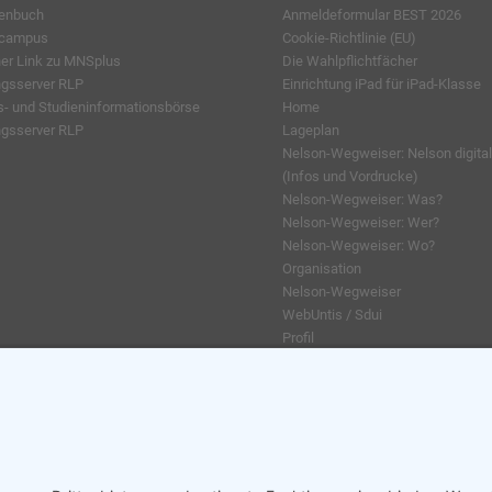
enbuch
Anmeldeformular BEST 2026
lcampus
Cookie-Richtlinie (EU)
ner Link zu MNSplus
Die Wahlpflichtfächer
ngsserver RLP
Einrichtung iPad für iPad-Klasse
s- und Studieninformationsbörse
Home
ngsserver RLP
Lageplan
Nelson-Wegweiser: Nelson digital
(Infos und Vordrucke)
Nelson-Wegweiser: Was?
Nelson-Wegweiser: Wer?
Nelson-Wegweiser: Wo?
Organisation
Nelson-Wegweiser
WebUntis / Sdui
Profil
AGs
Klassenfahrten / Exkursionen
Profilklassen 5/6
Grünes Klassenzimmer
Kreativklasse
Sportklasse