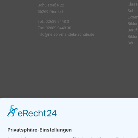
Klass
Schulstraße 22
Schu
56269 Dierdorf
Exter
Tel.: 02689 9448 0
Bildu
Fax: 02689 9448 30
Beruf
info@nelson-mandela-schule.de
Bildu
Sdui