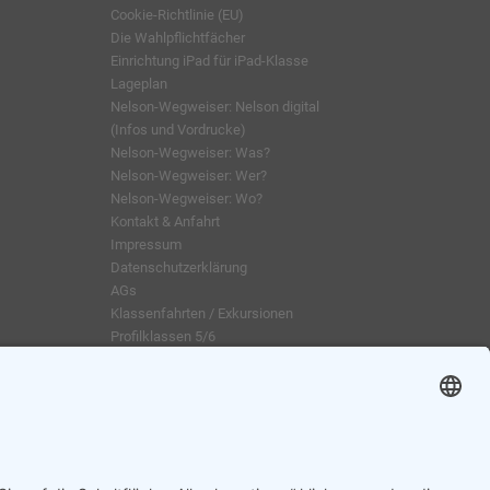
Cookie-Richtlinie (EU)
Die Wahlpflichtfächer
Einrichtung iPad für iPad-Klasse
Lageplan
Nelson-Wegweiser: Nelson digital
(Infos und Vordrucke)
Nelson-Wegweiser: Was?
Nelson-Wegweiser: Wer?
Nelson-Wegweiser: Wo?
Kontakt & Anfahrt
Impressum
Datenschutzerklärung
AGs
Klassenfahrten / Exkursionen
Profilklassen 5/6
Formulare & Downloads
Nelson-Wegweiser
WebUntis / Sdui
Grünes Klassenzimmer
Kreativklasse
Sportklasse